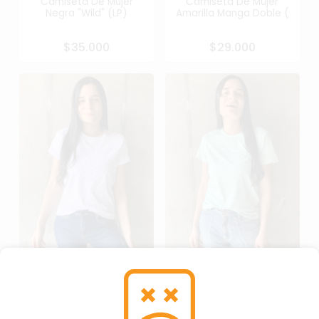
Camiseta De Mujer
Camiseta De Mujer
Negra "Wild" (LP)
Amarilla Manga Doble (
$35.000
$29.000
Camiseta De Mujer
Camiseta De Mujer
Blanca Corazones (LP)
Verde Astral (LP)
$27.000
$35.000