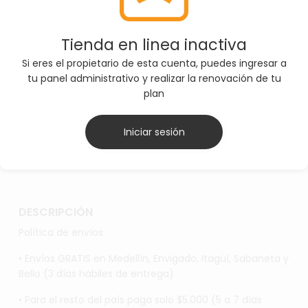
correcta antes de agregar el producto al carrito
Tienda en linea inactiva
SELECCIONE TALLAS
Si eres el propietario de esta cuenta, puedes ingresar a
tu panel administrativo y realizar la renovación de tu
L
M
S
plan
Iniciar sesión
AGREGAR AL CARRITO
DESCRIPCIÓN
Política de envíos:
• Envíos GRATIS en Medellín, Envigado, Itagüí, Sabaneta y
Bello (3 días hábiles de entrega)
• Para el resto del país paga solo $5.000 (5 a 7 días