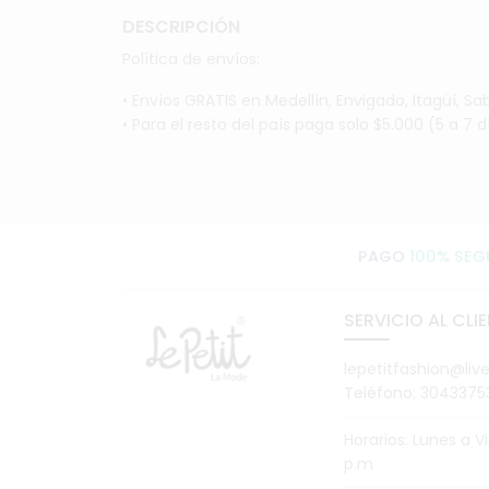
DESCRIPCIÓN
Política de envíos:
• Envíos GRATIS en Medellín, Envigado, Itagüí, Sa
• Para el resto del país paga solo $5.000 (5 a 7 
PAGO
100% SEG
SERVICIO AL CLI
lepetitfashion@liv
Teléfono: 3043375
Horarios: Lunes a V
p.m