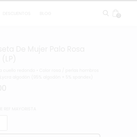
DESCUENTOS
BLOG
0
eta De Mujer Palo Rosa
 (LP)
 cuello redondo • Color rosa / perlas hombros
l: Lycra algodón (95% algodón + 5% spandex)
00
E REF MAYORISTA