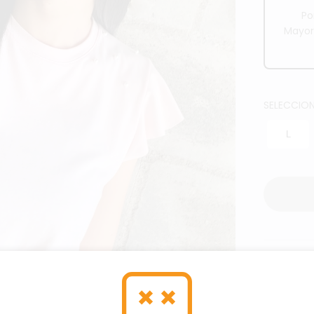
Po
Mayor
SELECCION
L