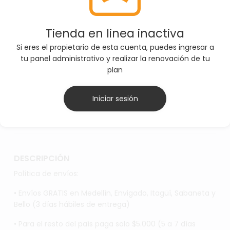
correcta antes de agregar el producto al carrito
Tienda en linea inactiva
SELECCIONE TALLAS
Si eres el propietario de esta cuenta, puedes ingresar a
tu panel administrativo y realizar la renovación de tu
L
S
XL
plan
Iniciar sesión
AGREGAR AL CARRITO
DESCRIPCIÓN
Política de envíos:
• Envíos GRATIS en Medellín, Envigado, Itagüí, Sabaneta y
Bello (3 días hábiles de entrega)
• Para el resto del país paga solo $5.000 (5 a 7 días