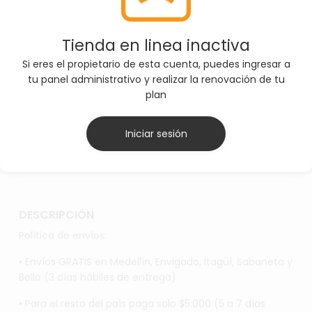
correcta antes de agregar el producto al carrito
Tienda en linea inactiva
SELECCIONE TALLAS
Si eres el propietario de esta cuenta, puedes ingresar a
tu panel administrativo y realizar la renovación de tu
L
S
plan
Iniciar sesión
AGREGAR AL CARRITO
DESCRIPCIÓN
Política de envíos:
• Envíos GRATIS en Medellín, Envigado, Itagüí, Sabaneta y
Bello (3 días hábiles de entrega)
• Para el resto del país paga solo $5.000 (5 a 7 días